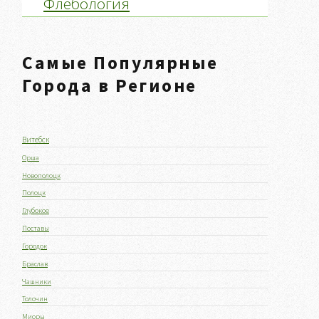
Флебология
Самые Популярные
Города в Регионе
Витебск
Орша
Новополоцк
Полоцк
Глубокое
Поставы
Городок
Браслав
Чашники
Толочин
Миоры