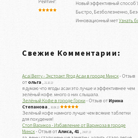
Рейтинг:
Новый эффективный способ У
Быстро, Безболезненно, Без
Инновационный мет
Узнать б
Свежие Комментарии:
Acai Berry - Экстракт Ягод Асаи в городе Минск
- Отзыв
от
ольга
,
21.10.13
я думаю что ягоды асаи это лучше и эффективнее чем
зелёный кофе. много о них слышала.
Зелёный Кофе в городе Горки
- Отзыв от
Ирина
Степанова
,
30.08.13
Зелёный кофе намного лучше чем всякие таблетки
для похудения!
Стоп Варикоз - Избавление от Варикоза в городе
Минск
- Отзыв от
Алиса, 41
,
24.07.13
да, вены стали меньше заметны, ходить стало легче