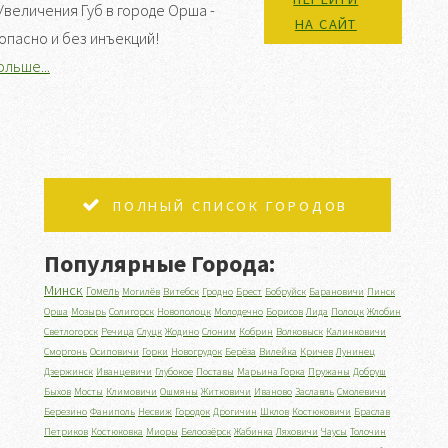
величения Губ в городе Орша -
НА САЙТ
опасно и без инъекций!
ольше...
ПОЛНЫЙ СПИСОК ГОРОДОВ
Популярные Города:
Минск
Гомель
Могилёв
Витебск
Гродно
Брест
Бобруйск
Барановичи
Пинск
Орша
Мозырь
Солигорск
Новополоцк
Молодечно
Борисов
Лида
Полоцк
Жлобин
Светлогорск
Речица
Слуцк
Жодино
Слоним
Кобрин
Волковыск
Калинковичи
Сморгонь
Осиповичи
Горки
Новогрудок
Берёза
Вилейка
Кричев
Лунинец
Дзержинск
Иванцевичи
Глубокое
Поставы
Марьина Горка
Пружаны
Добруш
Быхов
Мосты
Климовичи
Ошмяны
Житковичи
Иваново
Заславль
Смолевичи
Березино
Фаниполь
Несвиж
Городок
Дрогичин
Шклов
Костюковичи
Браслав
Петриков
Костюковка
Миоры
Белоозёрск
Жабинка
Ляховичи
Чаусы
Толочин